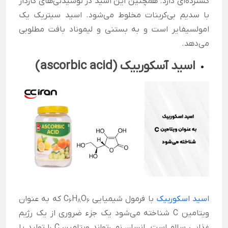
گسترده‌ای دارد. همچنین این اسید در نوشیدنی‌های گازدار
با سدیم بی‌کربنات مخلوط می‌شود. اسید سیتریک یک
امولسیفایر است و به بستنی و لیموناد بافت مطلوبی
می‌دهد.
اسید آسکوربیک (ascorbic acid)
اسید اسکوربیک
با فرمول شیمیایی C
O
H
که به عنوان
6
8
۶
ویتامین C شناخته می‌شود یک جزء ضروری از یک رژیم
غذایی سالم است. انسان نمی‌تواند ویتامین C را تولید یا