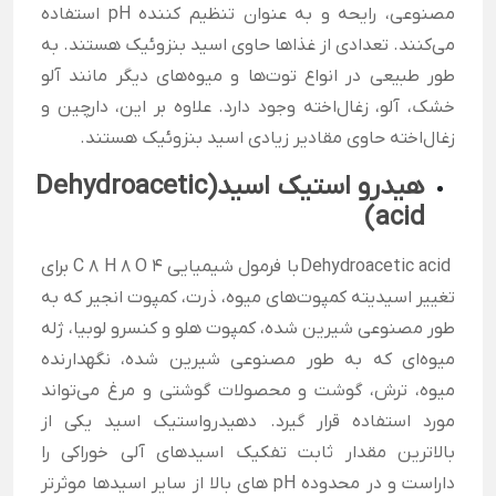
مصنوعی، رایحه و به عنوان تنظیم کننده pH استفاده
می‌کنند. تعدادی از غذاها حاوی اسید بنزوئیک هستند. به
طور طبیعی در انواع توت‌ها و میوه‌های دیگر مانند آلو
خشک، آلو، زغال‌اخته وجود دارد. علاوه بر این، دارچین و
زغال‌اخته حاوی مقادیر زیادی اسید بنزوئیک هستند.
هیدرو استیک اسید(Dehydroacetic
acid)
Dehydroacetic acid
با فرمول شیمیایی C 8 H 8 O 4 برای
تغییر اسیدیته کمپوت‌های میوه، ذرت، کمپوت انجیر که به
طور مصنوعی شیرین شده، کمپوت هلو و کنسرو لوبیا، ژله
میوه‌ای که به طور مصنوعی شیرین شده، نگهدارنده
میوه، ترش، گوشت و محصولات گوشتی و مرغ می‌تواند
مورد استفاده قرار گیرد. دهیدرواستیک اسید یکی از
بالاترین مقدار ثابت تفکیک اسیدهای آلی خوراکی را
داراست و در محدوده
pH
های بالا از سایر اسیدها موثرتر