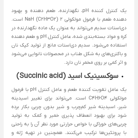
یک کنترل کننده
pH
، نگهدارنده، طعم دهنده و بهبود
دهنده طعم با فرمول مولکولی NaH (C2H3O2) 2 است.
دی‌استات سدیم می‌تواند به عنوان یک ماده نگهدارنده در
کره و مواد بسته‌بندی شده، عامل کنترل
pH
و طعم دهنده
استفاده می‌شود. سدیم دی‌استات مانع از تولید کپک نان
و باکتری‌های به شکل طناب در محصولات نانوایی می‌شود
و اثر کمی بر روی مخمر نان دارد.
سوکسینیک اسید (Succinic acid)
یک عامل تقویت کننده طعم و عامل کنترل
pH
با فرمول
مولکولی C4H6O4 است. می‌تواند برای تغییر اسیدیته
شیر، اسیدیته شیر کم‌چرب و شیر بدون چربی بکار برده
شود برای بهبود انعطاف پذیری خمیر و کمک به تولید
چربی‌های خوراکی با خواص حرارتی مورد نظر آن را به راحتی
با پروتئین‌ها ترکیب می‌کنند. همچنین در تهیه ژله و